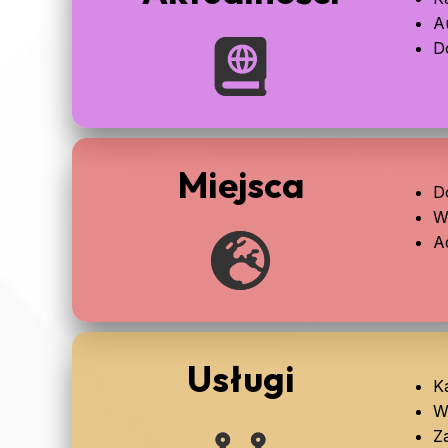
A
D
Miejsca
Do
W
Ad
Usługi
K
W
Z