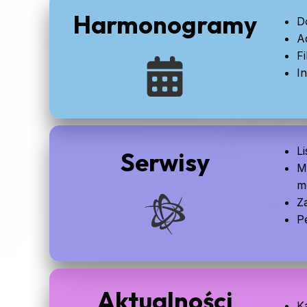
Harmonogramy
D
A
Fi
I
L
Serwisy
M
m
Za
P
Aktualności
K