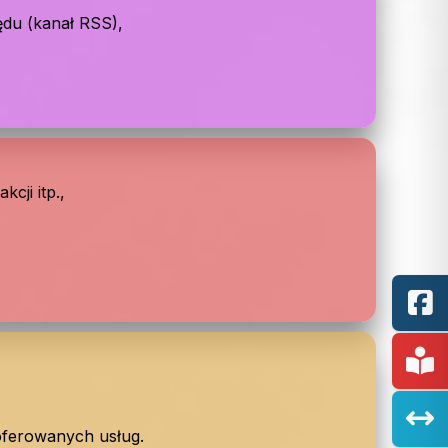
ędu (kanał RSS),
cji itp.,
oferowanych usług.