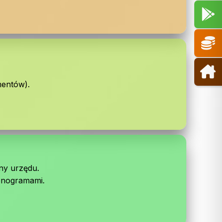
mentów).
ny urzędu.
onogramami.