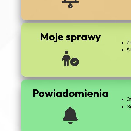
Moje sprawy
Z
Ś
Powiadomienia
O
S