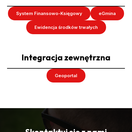
System Finansowo-Księgowy
eGmina
Ewidencja środków trwałych
Integracja zewnętrzna
Geoportal
Skontaktuj się z nami