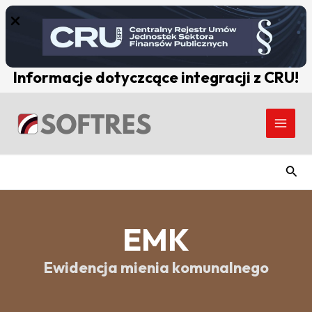
Skip
to
content
Informacje dotyczcące integracji z CRU!
Main
Men
Szuk
EMK
Ewidencja mienia komunalnego