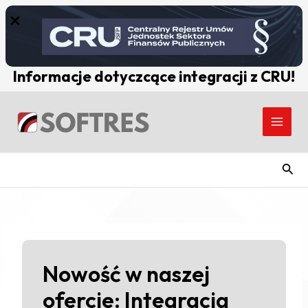
Skip
to
content
Informacje dotyczcące integracji z CRU!
Post
Main
navigation
Men
Szuk
Nowość w naszej
ofercie: Integracja