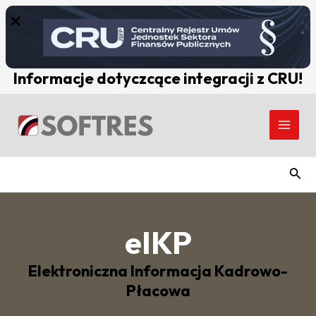
Skip
to
content
Informacje dotyczcące integracji z CRU!
Main
Men
Szuk
eIKP
Elektroniczna Informacja Kadrowo-
Płacowa