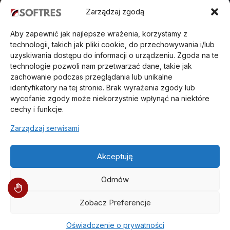
Zarządzaj zgodą
Aby zapewnić jak najlepsze wrażenia, korzystamy z
technologii, takich jak pliki cookie, do przechowywania i/lub
uzyskiwania dostępu do informacji o urządzeniu. Zgoda na te
technologie pozwoli nam przetwarzać dane, takie jak
zachowanie podczas przeglądania lub unikalne
identyfikatory na tej stronie. Brak wyrażenia zgody lub
wycofanie zgody może niekorzystnie wpłynąć na niektóre
cechy i funkcje.
Zarządzaj serwisami
O Nas
Aktualności
Akceptuję
Oferta
Odmów
Partnerzy
Kariera
Zobacz Preferencje
Referencje
e-Podpis
Oświadczenie o prywatności
Pomoc