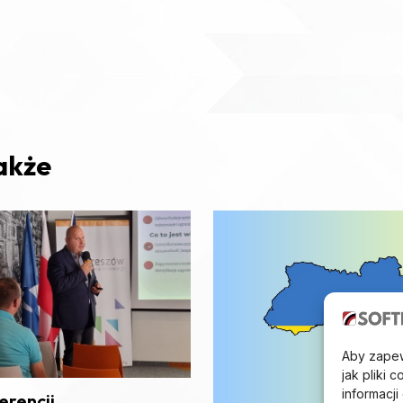
akże
Aby zapewn
jak pliki
informacj
erencji