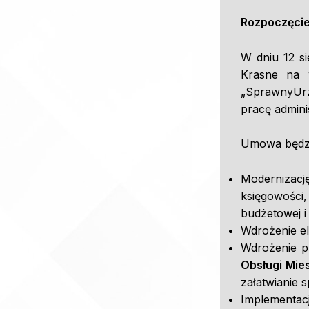
Rozpoczęcie 
W dniu 12 s
Krasne na 
„SprawnyUrz
pracę admini
Umowa będzi
Modernizac
księgowości
budżetowej 
Wdrożenie e
Wdrożenie p
Obsługi Mie
załatwianie 
Implementa