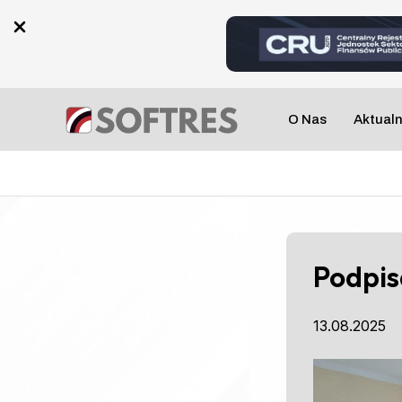
Skip
to
content
Post
navigation
O Nas
Aktual
Podpis
13.08.2025