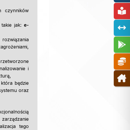
ch czynników
takie jak:
e-
ozwiązania
agrożeniami,
przetworzone
alizowanie i
turą,
która będzie
systemu oraz
jonalnością
m zarządzanie
lizacja tego