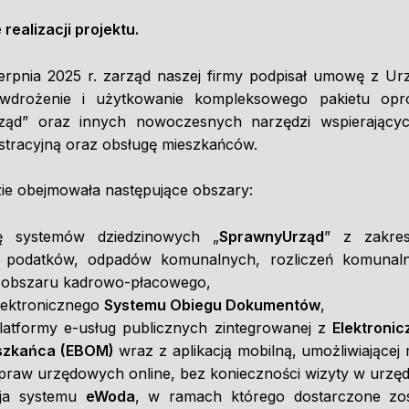
realizacji projektu.
ierpnia 2025 r. zarząd naszej firmy podpisał umowę z U
wdrożenie i użytkowanie kompleksowego pakietu opr
ąd” oraz innych nowoczesnych narzędzi wspierający
stracyjną oraz obsługę mieszkańców.
e obejmowała następujące obszary:
ję systemów dziedzinowych „
SprawnyUrząd
” z zakres
, podatków, odpadów komunalnych, rozliczeń komunaln
i obszaru kadrowo-płacowego,
lektronicznego
Systemu Obiegu Dokumentów
,
latformy e-usług publicznych zintegrowanej z
Elektroni
szkańca (EBOM)
wraz z aplikacją mobilną, umożliwiające
spraw urzędowych online, bez konieczności wizyty w urzęd
cja systemu
eWoda
, w ramach którego dostarczone zo