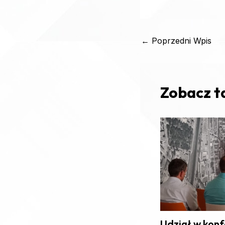
←
Poprzedni Wpis
Zobacz t
Udział w konf