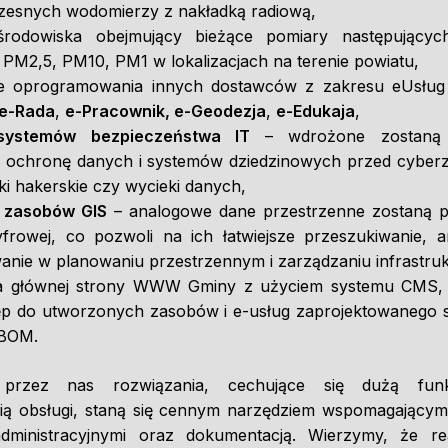
esnych wodomierzy z nakładką radiową,
środowiska obejmujący bieżące pomiary następujący
 PM2,5, PM10, PM1 w lokalizacjach na terenie powiatu,
e oprogramowania innych dostawców z zakresu eUsług 
 e-Rada
,
e-Pracownik, e-Geodezja
,
e-Edukaja
,
 systemów bezpieczeństwa IT
– wdrożone zostaną r
e ochronę danych i systemów dziedzinowych przed cyberz
aki hakerskie czy wycieki danych,
a zasobów GIS
– analogowe dane przestrzenne zostaną 
frowej, co pozwoli na ich łatwiejsze przeszukiwanie, an
nie w planowaniu przestrzennym i zarządzaniu infrastruk
a głównej strony WWW Gminy z użyciem systemu CMS, 
ęp do utworzonych zasobów i e-usług zaprojektowanego 
eBOM.
przez nas rozwiązania, cechujące się dużą funkc
ścią obsługi, staną się cennym narzędziem wspomagający
dministracyjnymi oraz dokumentacją. Wierzymy, że rea