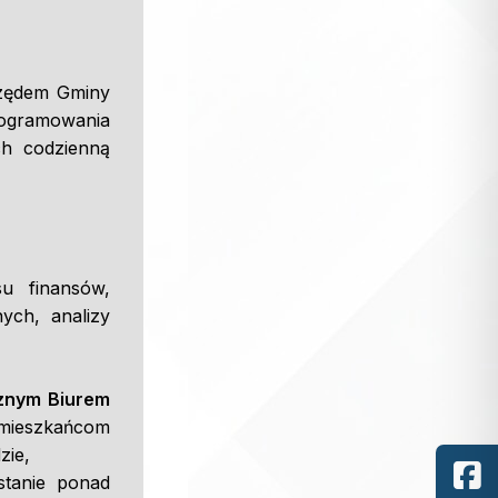
rzędem Gminy
ogramowania
ch codzienną
u finansów,
ych, analizy
cznym Biurem
j mieszkańcom
zie,
stanie ponad