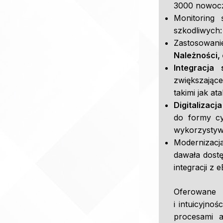
3000 nowocz
Monitoring 
szkodliwych:
Zastosowani
Należności,
Integracja
zwiększając
takimi jak at
Digitalizacj
do formy cy
wykorzystywa
Modernizacj
dawała dost
integracji z 
Oferowane 
i intuicyjno
procesami a