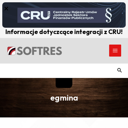
Skip
to
content
Informacje dotyczcące integracji z CRU!
Main
Men
Szuk
egmina