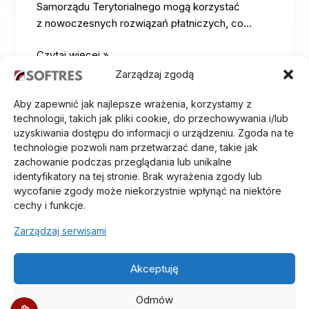
Samorządu Terytorialnego mogą korzystać
z nowoczesnych rozwiązań płatniczych, co…
Czytaj więcej »
Zarządzaj zgodą
Aby zapewnić jak najlepsze wrażenia, korzystamy z
technologii, takich jak pliki cookie, do przechowywania i/lub
uzyskiwania dostępu do informacji o urządzeniu. Zgoda na te
technologie pozwoli nam przetwarzać dane, takie jak
zachowanie podczas przeglądania lub unikalne
identyfikatory na tej stronie. Brak wyrażenia zgody lub
wycofanie zgody może niekorzystnie wpłynąć na niektóre
cechy i funkcje.
Zarządzaj serwisami
O Nas
Aktualności
Akceptuję
Oferta
Odmów
Partnerzy