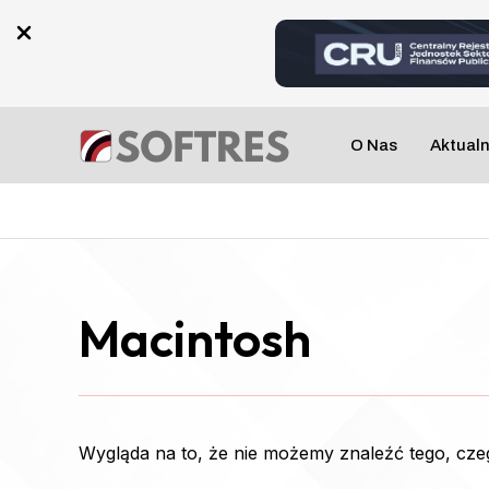
Skip
to
content
O Nas
Aktual
Macintosh
Wygląda na to, że nie możemy znaleźć tego, cz