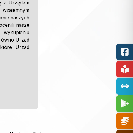
cę z Urzędem
i wzajemnym
zanie naszych
ocenili nasze
o wykupieniu
zarówno Urząd
 które Urząd