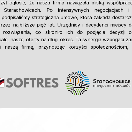
yt ogłosić, że nasza firma nawiązała bliską współpra
 Starachowicach. Po intensywnych negocjacjach 
 podpisaliśmy strategiczną umowę, która zakłada dostarc
zez najbliższe pięć lat. Urzędnicy i decydenci miejscy d
 rozwiązania, co skłoniło ich do podjęcia decyzji 
całej naszej oferty na długi okres. Ta synergia wzbogaci 
k i naszą firmę, przynosząc korzyści społecznościom,