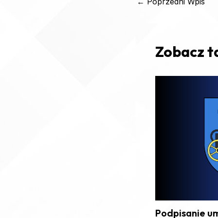
←
Poprzedni Wpis
Zobacz t
Podpisanie u