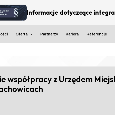
Informacje dotyczcące integrac
ności
Oferta
Partnerzy
Kariera
Referencje
ie współpracy z Urzędem Miejs
rachowicach