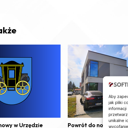
akże
Aby zapewn
jak pliki
informacj
przetwarz
unikalne i
mowy w Urzędzie
Powrót do nowej/starej
wycofanie