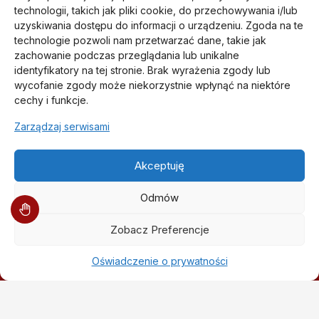
technologii, takich jak pliki cookie, do przechowywania i/lub
uzyskiwania dostępu do informacji o urządzeniu. Zgoda na te
technologie pozwoli nam przetwarzać dane, takie jak
zachowanie podczas przeglądania lub unikalne
identyfikatory na tej stronie. Brak wyrażenia zgody lub
wycofanie zgody może niekorzystnie wpłynąć na niektóre
cechy i funkcje.
Zarządzaj serwisami
O Nas
Aktualności
Akceptuję
Oferta
Odmów
Partnerzy
Kariera
Zobacz Preferencje
Referencje
e-Podpis
Oświadczenie o prywatności
Pomoc
Napisz do nas
Moje konto