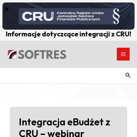
Skip
to
content
Informacje dotyczcące integracji z CRU!
Post
Main
navigation
Men
Szuk
Integracja eBudżet z
CRU – webinar