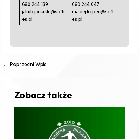
690 244 139
690 244 047
jakub.jonarski@softr
maciej.kopec@softr
es.pl
es.pl
←
Poprzedni Wpis
Zobacz także