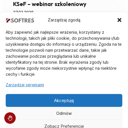
KSeF – webinar szkoleniowy
27.03.2026
Zarządzaj zgodą
Aby zapewnić jak najlepsze wrażenia, korzystamy z
technologii, takich jak pliki cookie, do przechowywania i/lub
uzyskiwania dostępu do informacji o urządzeniu. Zgoda na te
technologie pozwoli nam przetwarzać dane, takie jak
zachowanie podczas przeglądania lub unikalne
identyfikatory na tej stronie. Brak wyrażenia zgody lub
wycofanie zgody może niekorzystnie wpłynąć na niektóre
cechy i funkcje.
Zarządzaj serwisami
O Nas
Aktualności
Akceptuję
Oferta
Odmów
Partnerzy
Kariera
Zobacz Preferencje
Referencje