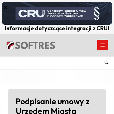
Skip
to
content
Informacje dotyczcące integracji z CRU!
Post
Main
navigation
Men
Szuk
Podpisanie umowy z
Urzędem Miasta